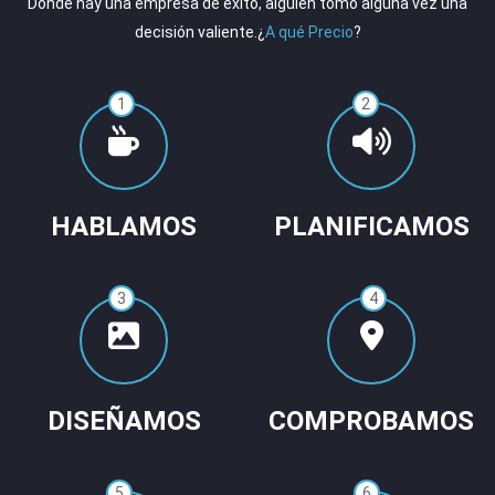
Donde hay una empresa de éxito, alguien tomó alguna vez una
decisión valiente.¿
A qué Precio
?
1
2
HABLAMOS
PLANIFICAMOS
3
4
DISEÑAMOS
COMPROBAMOS
5
6